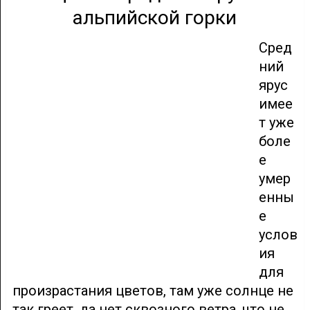
альпийской горки
Сред
ний
ярус
имее
т уже
боле
е
умер
енны
е
услов
ия
для
произрастания цветов, там уже солнце не
так греет, да нет сквозного ветра, что не