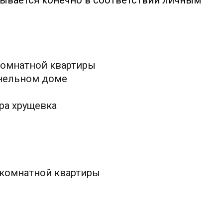
тывается конечно в соответствии личным
комнатной квартиры
анельном доме
ра хрущевка
хкомнатной квартиры