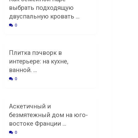
выбрать подходящую
двуспальную кровать …
0
Плитка пэчворк в
интерьере: на кухне,
ванной. …
0
Аскетичный и
безмятежный дом на юго-
востоке Франции …
0