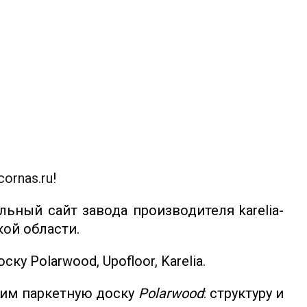
cornas.ru
!
ьный сайт завода производителя karelia-
кой области.
у Polarwood, Upofloor, Karelia.
рим паркетную доску
Polarwood
: структуру и