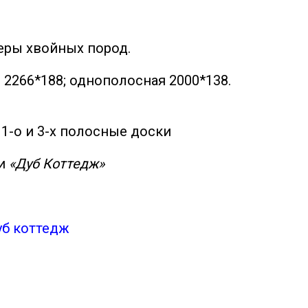
еры хвойных пород.
2266*188; однополосная 2000*138.
1-о и 3-х полосные доски
 и
«Дуб Коттедж»
уб коттедж