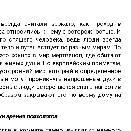
всегда считали зеркало, как проход в
да относились к нему с осторожностью. И
го спящего человека, ведь люди всегда
 тело и путешествует по разным мирам. По
это «окно» в мир мертвецов, где обитают
я живых души. По европейским приметам,
тусторонний мир, который в определенное
рый могут проникнуть непрошеные духи в
верные люди остерегаются спать напротив
образом закрывают его по всему дому на
ки зрения психологов
когда в комнате темно, выглядит немного